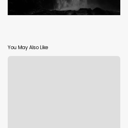
You May Also Like
Shaping
the
World
with
Design
Thinking